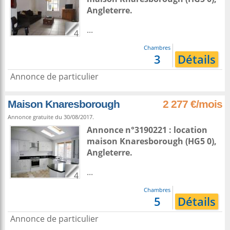
Angleterre
.
...
4
Chambres
3
Détails
Annonce de particulier
Maison Knaresborough
2 277 €/mois
Annonce gratuite du 30/08/2017.
Annonce n°3190221 : location
maison
Knaresborough
(HG5 0),
Angleterre
.
...
4
Chambres
5
Détails
Annonce de particulier