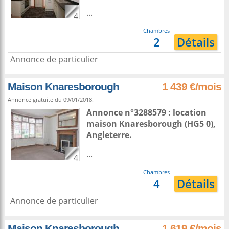
...
4
Chambres
2
Détails
Annonce de particulier
Maison Knaresborough
1 439 €/mois
Annonce gratuite du 09/01/2018.
Annonce n°3288579 : location
maison
Knaresborough
(HG5 0),
Angleterre
.
...
4
Chambres
4
Détails
Annonce de particulier
Maison Knaresborough
1 619 €/mois