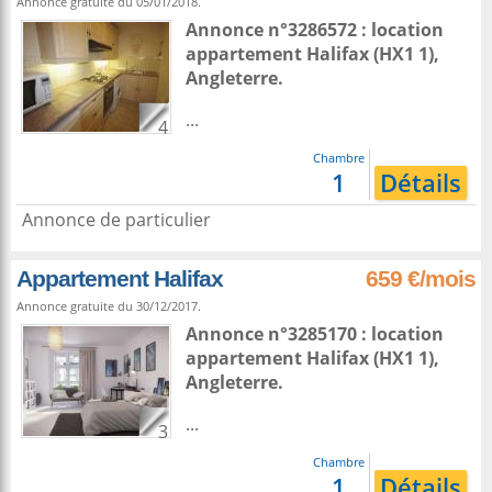
Annonce gratuite du 05/01/2018.
Annonce n°3286572 : location
appartement
Halifax
(HX1 1),
Angleterre
.
...
4
Chambre
1
Détails
Annonce de particulier
Appartement Halifax
659 €/mois
Annonce gratuite du 30/12/2017.
Annonce n°3285170 : location
appartement
Halifax
(HX1 1),
Angleterre
.
...
3
Chambre
1
Détails