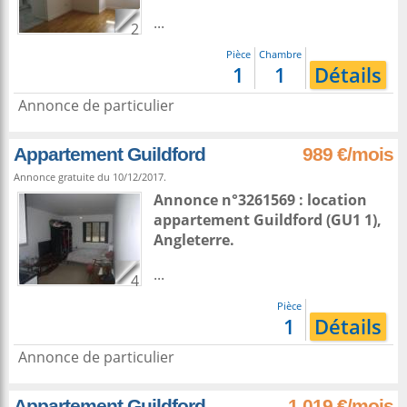
...
2
Pièce
Chambre
1
1
Détails
Annonce de particulier
Appartement Guildford
989 €/mois
Annonce gratuite du 10/12/2017.
Annonce n°3261569 : location
appartement
Guildford
(GU1 1),
Angleterre
.
...
4
Pièce
1
Détails
Annonce de particulier
Appartement Guildford
1 019 €/mois