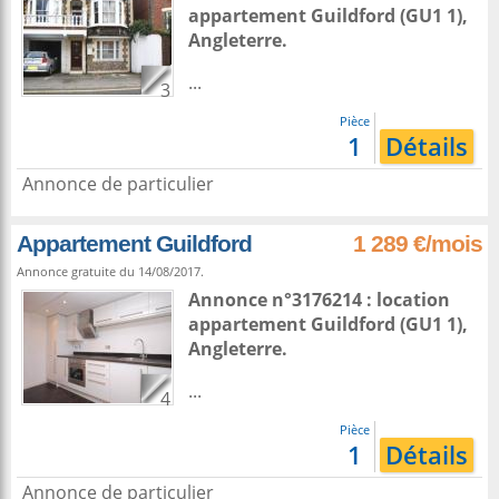
appartement
Guildford
(GU1 1),
Angleterre
.
...
3
Pièce
1
Détails
Annonce de particulier
Appartement Guildford
1 289 €/mois
Annonce gratuite du 14/08/2017.
Annonce n°3176214 : location
appartement
Guildford
(GU1 1),
Angleterre
.
...
4
Pièce
1
Détails
Annonce de particulier