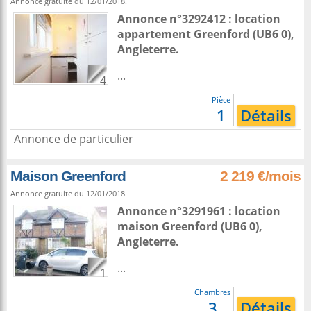
Annonce gratuite du 12/01/2018.
Annonce n°3292412 : location
appartement
Greenford
(UB6 0),
Angleterre
.
...
4
Pièce
1
Détails
Annonce de particulier
Maison Greenford
2 219 €/mois
Annonce gratuite du 12/01/2018.
Annonce n°3291961 : location
maison
Greenford
(UB6 0),
Angleterre
.
...
1
Chambres
3
Détails