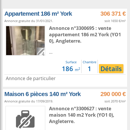
Appartement 186 m² York
306 371 €
Annonce gratuite du 31/01/2021.
soit 1650 €/m²
Annonce n°3300695 : vente
appartement 186 m2
York
(YO1
0),
Angleterre
.
...
4
Surface
Chambre
186
1
Détails
2
m
Annonce de particulier
Maison 6 pièces 140 m² York
290 000 €
Annonce gratuite du 17/09/2019.
soit 2070 €/m²
Annonce n°3300627 : vente
maison 140 m2
York
(YO1 0),
Angleterre
.