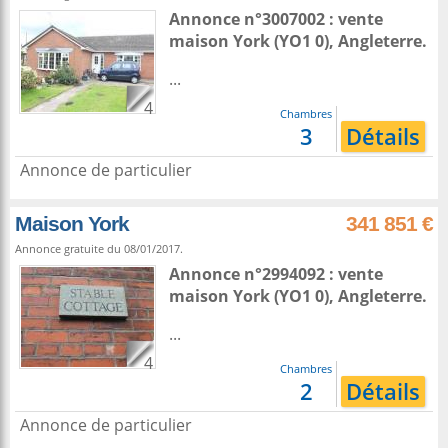
Annonce n°3007002 : vente
maison
York
(YO1 0),
Angleterre
.
...
4
Chambres
3
Détails
Annonce de particulier
Maison York
341 851 €
Annonce gratuite du 08/01/2017.
Annonce n°2994092 : vente
maison
York
(YO1 0),
Angleterre
.
...
4
Chambres
2
Détails
Annonce de particulier