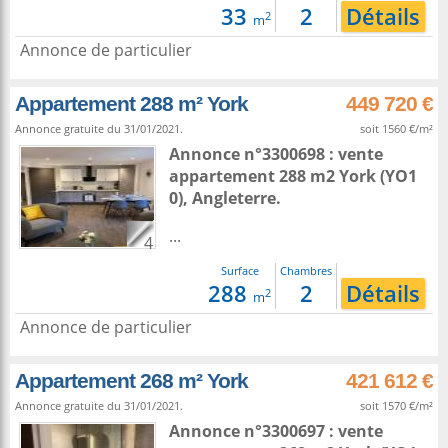
33
2
Détails
2
m
Annonce de particulier
Appartement 288 m² York
449 720 €
Annonce gratuite du 31/01/2021.
soit 1560 €/m²
Annonce n°3300698 : vente
appartement 288 m2
York
(YO1
0),
Angleterre
.
...
4
Surface
Chambres
288
2
Détails
2
m
Annonce de particulier
Appartement 268 m² York
421 612 €
Annonce gratuite du 31/01/2021.
soit 1570 €/m²
Annonce n°3300697 : vente