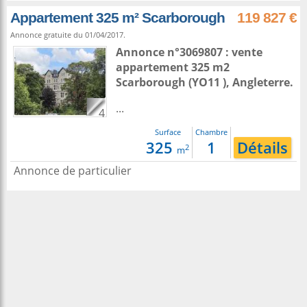
Appartement 325 m² Scarborough
119 827 €
Annonce gratuite du 01/04/2017.
Annonce n°3069807 : vente
appartement 325 m2
Scarborough
(YO11 ),
Angleterre
.
...
4
Surface
Chambre
325
1
Détails
2
m
Annonce de particulier