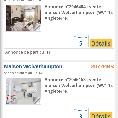
Annonce n°2946404 : vente
maison
Wolverhampton
(WV1 1),
Angleterre
.
...
4
Chambres
5
Détails
Annonce de particulier
Maison Wolverhampton
207 449 €
Annonce gratuite du 21/11/2016.
Annonce n°2946163 : vente
maison
Wolverhampton
(WV1 1),
Angleterre
.
...
4
Chambres
3
Détails