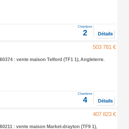
Chambres
2
Détails
503 781 €
60374 : vente maison
Telford
(TF1 1),
Angleterre
.
Chambres
4
Détails
407 823 €
60211 : vente maison
Market-drayton
(TF9 1),