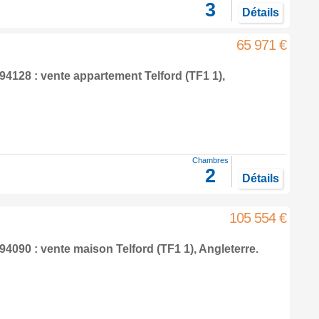
3
Détails
65 971 €
94128 : vente appartement
Telford
(TF1 1),
Chambres
2
Détails
105 554 €
94090 : vente maison
Telford
(TF1 1),
Angleterre
.