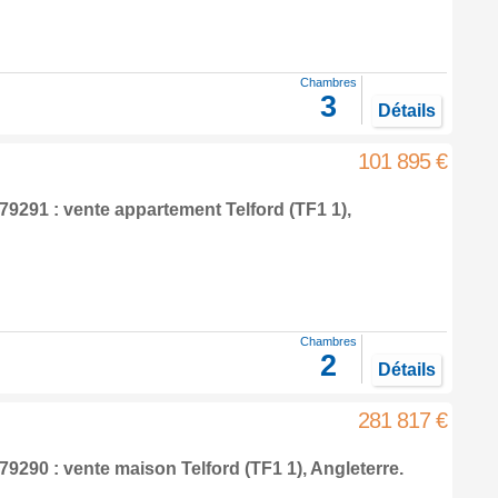
Chambres
3
Détails
101 895 €
79291 : vente appartement
Telford
(TF1 1),
Chambres
2
Détails
281 817 €
79290 : vente maison
Telford
(TF1 1),
Angleterre
.