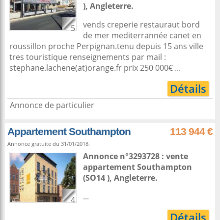
),
Angleterre
.
vends creperie restauraut bord
5
de mer mediterrannée canet en
roussillon proche Perpignan.tenu depuis 15 ans ville
tres touristique renseignements par mail :
stephane.lachene(at)orange.fr prix 250 000€ ...
Détails
Annonce de particulier
Appartement Southampton
113 944 €
Annonce gratuite du 31/01/2018.
Annonce n°3293728 : vente
appartement
Southampton
(SO14 ),
Angleterre
.
...
4
Détails