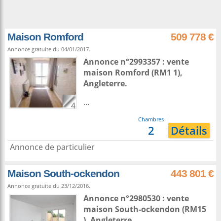
Maison Romford
509 778 €
Annonce gratuite du 04/01/2017.
Annonce n°2993357 : vente
maison
Romford
(RM1 1),
Angleterre
.
...
4
Chambres
2
Détails
Annonce de particulier
Maison South-ockendon
443 801 €
Annonce gratuite du 23/12/2016.
Annonce n°2980530 : vente
maison
South-ockendon
(RM15
),
Angleterre
.