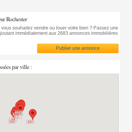
eur Rochester
r, vous souhaitez vendre ou louer votre bien ? Passez une
ajoutant immédiatement aux 2683 annonces immobilières
Publier une annonce
sées par ville :
591
591
962
962
566
566
1
1
64
64
100
100
397
397