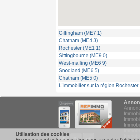
Gillingham (ME7 1)
Chatham (ME4 3)
Rochester (ME1 1)
Sittingbourne (ME9 0)
West-malling (ME6 9)
Snodland (ME6 5)
Chatham (ME5 0)
L'immobilier sur la région Rochester
Annonc
Annonce
Immobil
Immobil
Immobil
Immobi
Utilisation des cookies
Facebook
Google+
Twitter
Immobil
En poursuivant votre navigation vous acceptez l'utilisati