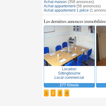
Achat maison
(358 annonces)
Achat appartement
(56 annonces)
Achat appartement 1 pièce
(1 annonc
Les dernières annonces immobilière
Vente
Location
Maidstone
Sittingbourne
Appartement
Local commercial
63854 €
277 €/mois
1
2
3
4