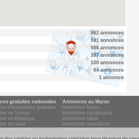
962 annonces
591 annonces
566 annonces
397 annonces
100 annonces
64 annonces
1 annonce
es gratuites nationales
Annonces au Maroc
s immobilières gratuites
Immobilier Maroc
ier en Suisse
Immobilier casablanca
ier en Belgique
Immobilier rabat
ier en Italie
Immobilier marrakech
lier en Espagne
Partenaires - RSS
ier au Portugal
Diagnostic immobilier 91
on des cookies ou technologies similaires pour disposer de servi