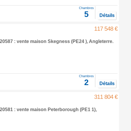
Chambres
5
Détails
117 548 €
20587 : vente maison
Skegness
(PE24 ),
Angleterre
.
Chambres
2
Détails
311 804 €
20581 : vente maison
Peterborough
(PE1 1),