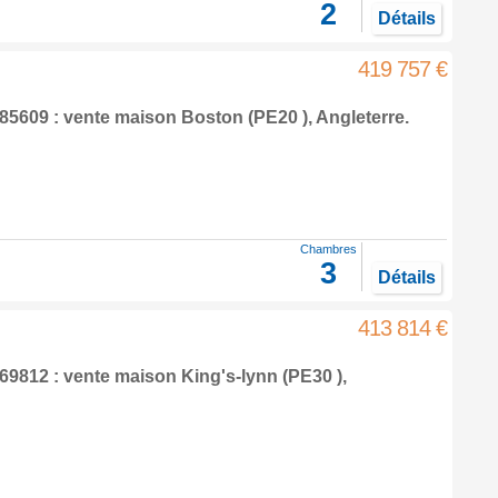
2
Détails
419 757 €
85609 : vente maison
Boston
(PE20 ),
Angleterre
.
Chambres
3
Détails
413 814 €
69812 : vente maison
King's-lynn
(PE30 ),