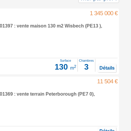
1 345 000 €
01397 : vente maison 130 m2
Wisbech
(PE13 ),
Surface
Chambres
130
3
2
m
Détails
11 504 €
1369 : vente terrain
Peterborough
(PE7 0),