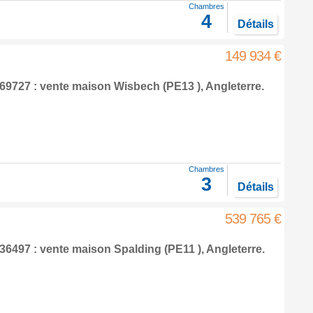
Chambres
4
Détails
149 934 €
69727 : vente maison
Wisbech
(PE13 ),
Angleterre
.
Chambres
3
Détails
539 765 €
36497 : vente maison
Spalding
(PE11 ),
Angleterre
.