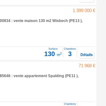
1 399 000 €
00834 : vente maison 130 m2
Wisbech
(PE13 ),
Surface
Chambres
130
3
2
m
Détails
71 968 €
85646 : vente appartement
Spalding
(PE11 ),
Chambres