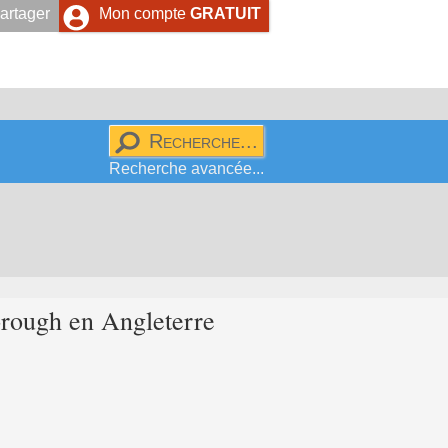
artager
Mon compte
GRATUIT
Recherche avancée...
orough
en Angleterre