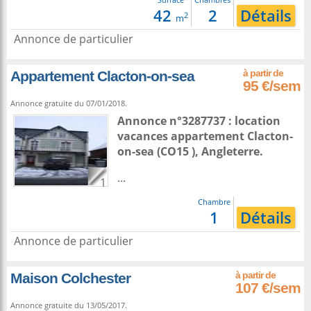
42
2
Détails
2
m
Annonce de particulier
Appartement Clacton-on-sea
95 €/sem
Annonce gratuite du 07/01/2018.
Annonce n°3287737 : location
vacances appartement
Clacton-
on-sea
(CO15 ),
Angleterre
.
...
1
Chambre
1
Détails
Annonce de particulier
Maison Colchester
107 €/sem
Annonce gratuite du 13/05/2017.