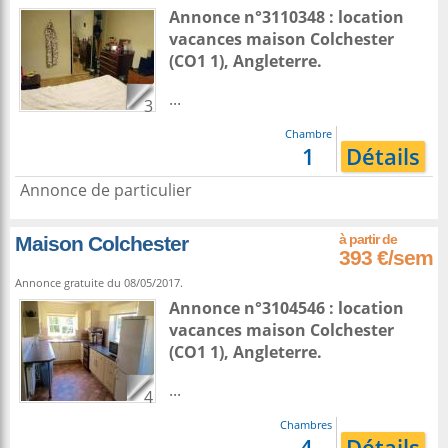
Annonce n°3110348 : location
vacances maison
Colchester
(CO1 1),
Angleterre
.
...
3
Chambre
1
Détails
Annonce de particulier
Maison Colchester
393 €/sem
Annonce gratuite du 08/05/2017.
Annonce n°3104546 : location
vacances maison
Colchester
(CO1 1),
Angleterre
.
...
4
Chambres
4
Détails