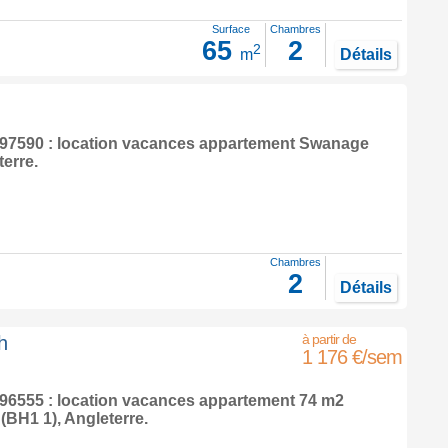
Surface
Chambres
65
2
2
m
Détails
7590 : location vacances appartement
Swanage
terre
.
Chambres
2
Détails
h
1 176 €/sem
6555 : location vacances appartement 74 m2
(BH1 1),
Angleterre
.