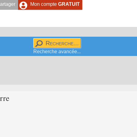
artager
Mon compte
GRATUIT
Recherche avancée...
rre