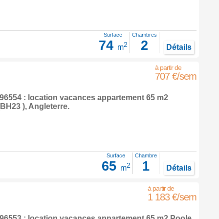
Surface
Chambres
74
2
2
m
Détails
707 €/sem
6554 : location vacances appartement 65 m2
BH23 ),
Angleterre
.
Surface
Chambre
65
1
2
m
Détails
1 183 €/sem
6553 : location vacances appartement 65 m2
Poole