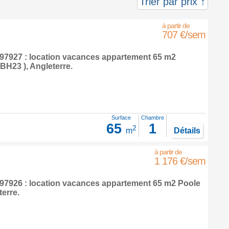
Trier par prix ↑
707 €/sem
7927 : location vacances appartement 65 m2
BH23 ),
Angleterre
.
Surface
Chambre
65
1
2
m
Détails
1 176 €/sem
7926 : location vacances appartement 65 m2
Poole
terre
.