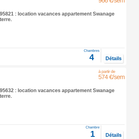
966 €/sem
5821 : location vacances appartement
Swanage
terre
.
Chambres
4
Détails
574 €/sem
5632 : location vacances appartement
Swanage
terre
.
Chambre
1
Détails