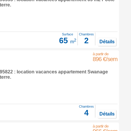
terre
.
Surface
Chambres
65
2
2
m
Détails
896 €/sem
5822 : location vacances appartement
Swanage
terre
.
Chambres
4
Détails