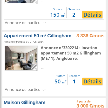
...
4
Surface
Chambres
150
2
Détails
2
m
Annonce de particulier
Appartement 50 m² Gillingham
3 336 €/mois
Annonce gratuite du 01/05/2024.
Annonce n°3302214 : location
appartement 50 m2
Gillingham
(ME7 1),
Angleterre
.
...
4
Surface
Chambre
50
1
Détails
2
m
Annonce de particulier
Maison Gillingham
3 000 €/mois