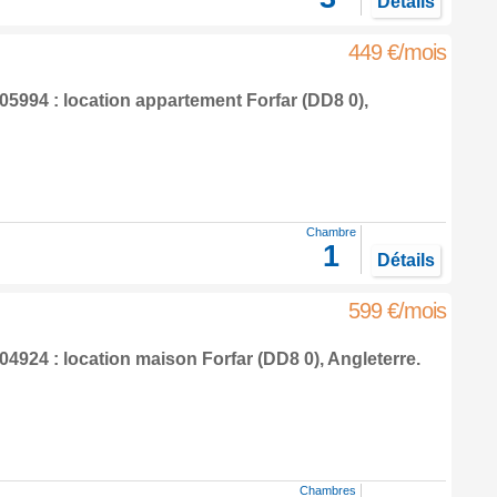
Détails
449 €/mois
5994 : location appartement
Forfar
(DD8 0),
Chambre
1
Détails
599 €/mois
4924 : location maison
Forfar
(DD8 0),
Angleterre
.
Chambres