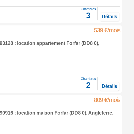
Chambres
3
Détails
539 €/mois
3128 : location appartement
Forfar
(DD8 0),
Chambres
2
Détails
809 €/mois
0916 : location maison
Forfar
(DD8 0),
Angleterre
.