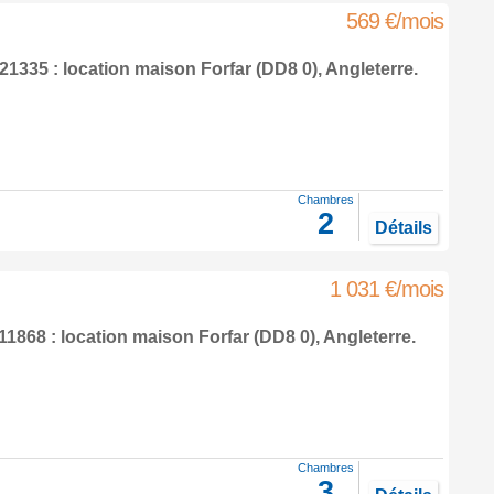
569 €/mois
1335 : location maison
Forfar
(DD8 0),
Angleterre
.
Chambres
2
Détails
1 031 €/mois
1868 : location maison
Forfar
(DD8 0),
Angleterre
.
Chambres
3