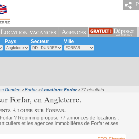
P
Déposer
Location vacances
Agences
vos annonces
Pays
Secteur
Ville
ons Dundee
Forfar
Locations Forfar
77 résultats
sur
Forfar
, en Angleterre.
nts à louer sur Forfar.
 Forfar ? Repimmo propose 77 annonces de locations .
ticuliers et les agences immobilières de Forfar et ses