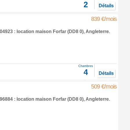
2
Détails
839 €/mois
4923 : location maison
Forfar
(DD8 0),
Angleterre
.
Chambres
4
Détails
509 €/mois
6884 : location maison
Forfar
(DD8 0),
Angleterre
.