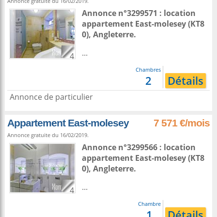
Annonce gratuite du 16/02/2019.
Annonce n°3299571 : location
appartement
East-molesey
(KT8
0),
Angleterre
.
...
4
Chambres
2
Détails
Annonce de particulier
Appartement East-molesey
7 571 €/mois
Annonce gratuite du 16/02/2019.
Annonce n°3299566 : location
appartement
East-molesey
(KT8
0),
Angleterre
.
...
4
Chambre
1
Détails