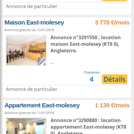
Annonce de particulier
Maison East-molesey
3 778 €/mois
Annonce gratuite du 12/01/2018.
Annonce n°3291550 : location
maison
East-molesey
(KT8 0),
Angleterre
.
...
4
Chambres
4
Détails
Annonce de particulier
Appartement East-molesey
1 139 €/mois
Annonce gratuite du 11/01/2018.
Annonce n°3290880 : location
appartement
East-molesey
(KT8
0),
Angleterre
.