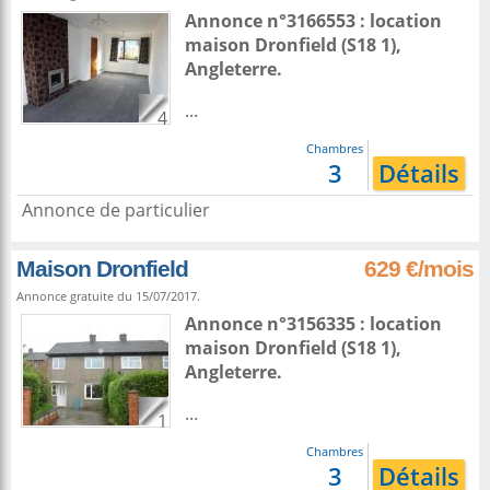
Annonce n°3166553 : location
maison
Dronfield
(S18 1),
Angleterre
.
...
4
Chambres
3
Détails
Annonce de particulier
Maison Dronfield
629 €/mois
Annonce gratuite du 15/07/2017.
Annonce n°3156335 : location
maison
Dronfield
(S18 1),
Angleterre
.
...
1
Chambres
3
Détails