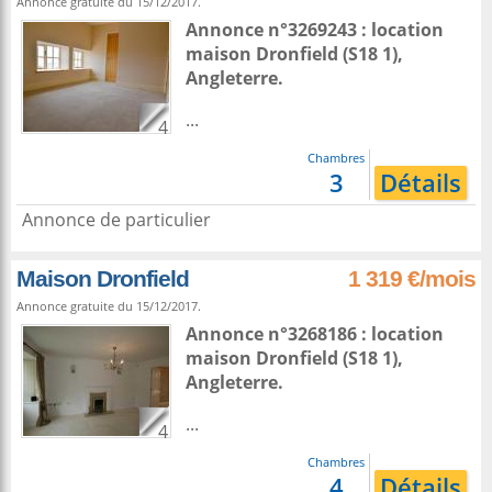
Annonce gratuite du 15/12/2017.
Annonce n°3269243 : location
maison
Dronfield
(S18 1),
Angleterre
.
...
4
Chambres
3
Détails
Annonce de particulier
Maison Dronfield
1 319 €/mois
Annonce gratuite du 15/12/2017.
Annonce n°3268186 : location
maison
Dronfield
(S18 1),
Angleterre
.
...
4
Chambres
4
Détails