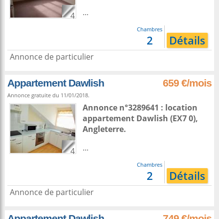
...
4
Chambres
2
Détails
Annonce de particulier
Appartement Dawlish
659 €/mois
Annonce gratuite du 11/01/2018.
Annonce n°3289641 : location
appartement
Dawlish
(EX7 0),
Angleterre
.
...
4
Chambres
2
Détails
Annonce de particulier
Appartement Dawlish
749 €/mois