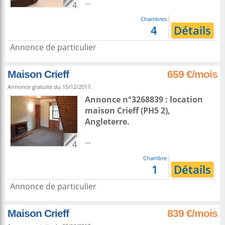
...
4
Chambres
4
Détails
Annonce de particulier
Maison Crieff
659 €/mois
Annonce gratuite du 15/12/2017.
Annonce n°3268839 : location
maison
Crieff
(PH5 2),
Angleterre
.
...
4
Chambre
1
Détails
Annonce de particulier
Maison Crieff
839 €/mois