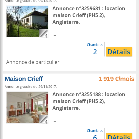
Annonce gratuite du 09/12/2017.
Annonce n°3259681 : location
maison
Crieff
(PH5 2),
Angleterre
.
...
4
Chambres
2
Détails
Annonce de particulier
Maison Crieff
1 919 €/mois
Annonce gratuite du 29/11/2017.
Annonce n°3255188 : location
maison
Crieff
(PH5 2),
Angleterre
.
...
4
Chambres
6
Détails