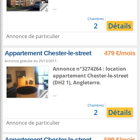
...
4
Chambres
2
Détails
Annonce de particulier
Appartement Chester-le-street
479 €/mois
Annonce gratuite du 25/12/2017.
Annonce n°3274264 : location
appartement
Chester-le-street
(DH2 1),
Angleterre
.
...
4
Chambres
2
Détails
Annonce de particulier
Appartement Chester-le-street
599 €/mois