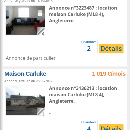
Annonce gratuite du 15/10/2017.
Annonce n°3223487 : location
maison
Carluke
(ML8 4),
Angleterre
.
...
4
Chambres
2
Détails
Annonce de particulier
Maison Carluke
1 019 €/mois
Annonce gratuite du 28/06/2017.
Annonce n°3136213 : location
maison
Carluke
(ML8 4),
Angleterre
.
...
1
Chambres
4
Détails