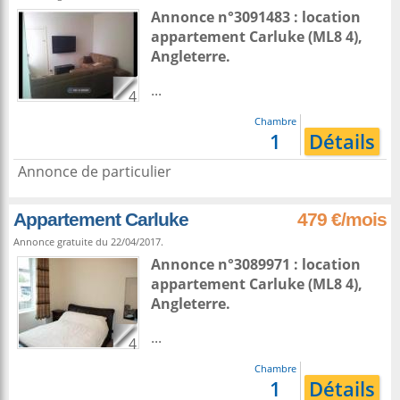
Annonce n°3091483 : location
appartement
Carluke
(ML8 4),
Angleterre
.
...
4
Chambre
1
Détails
Annonce de particulier
Appartement Carluke
479 €/mois
Annonce gratuite du 22/04/2017.
Annonce n°3089971 : location
appartement
Carluke
(ML8 4),
Angleterre
.
...
4
Chambre
1
Détails