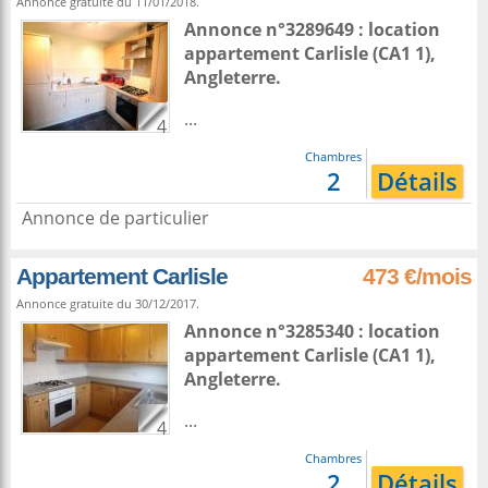
Annonce gratuite du 11/01/2018.
Annonce n°3289649 : location
appartement
Carlisle
(CA1 1),
Angleterre
.
...
4
Chambres
2
Détails
Annonce de particulier
Appartement Carlisle
473 €/mois
Annonce gratuite du 30/12/2017.
Annonce n°3285340 : location
appartement
Carlisle
(CA1 1),
Angleterre
.
...
4
Chambres
2
Détails