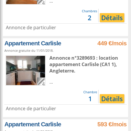
...
4
Chambres
2
Détails
Annonce de particulier
Appartement Carlisle
449 €/mois
Annonce gratuite du 11/01/2018.
Annonce n°3289693 : location
appartement
Carlisle
(CA1 1),
Angleterre
.
...
4
Chambre
1
Détails
Annonce de particulier
Appartement Carlisle
593 €/mois