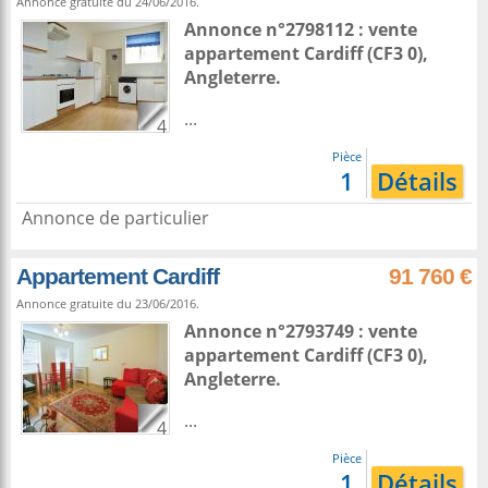
Annonce gratuite du 24/06/2016.
Annonce n°2798112 : vente
appartement
Cardiff
(CF3 0),
Angleterre
.
...
4
Pièce
1
Détails
Annonce de particulier
Appartement Cardiff
91 760 €
Annonce gratuite du 23/06/2016.
Annonce n°2793749 : vente
appartement
Cardiff
(CF3 0),
Angleterre
.
...
4
Pièce
1
Détails