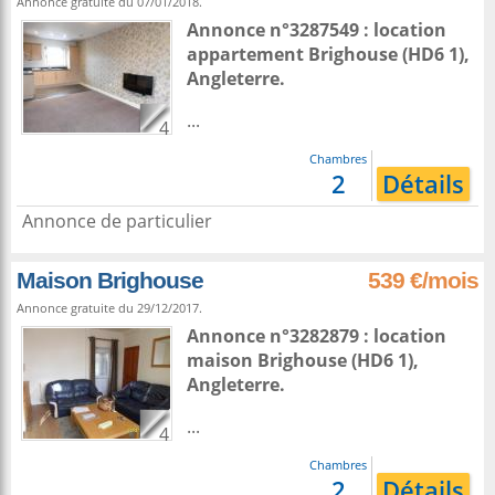
Annonce gratuite du 07/01/2018.
Annonce n°3287549 : location
appartement
Brighouse
(HD6 1),
Angleterre
.
...
4
Chambres
2
Détails
Annonce de particulier
Maison Brighouse
539 €/mois
Annonce gratuite du 29/12/2017.
Annonce n°3282879 : location
maison
Brighouse
(HD6 1),
Angleterre
.
...
4
Chambres
2
Détails