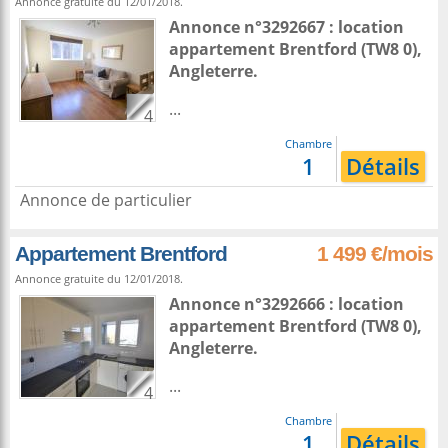
Annonce gratuite du 12/01/2018.
Annonce n°3292667 : location
appartement
Brentford
(TW8 0),
Angleterre
.
...
4
Chambre
1
Détails
Annonce de particulier
Appartement Brentford
1 499 €/mois
Annonce gratuite du 12/01/2018.
Annonce n°3292666 : location
appartement
Brentford
(TW8 0),
Angleterre
.
...
4
Chambre
1
Détails