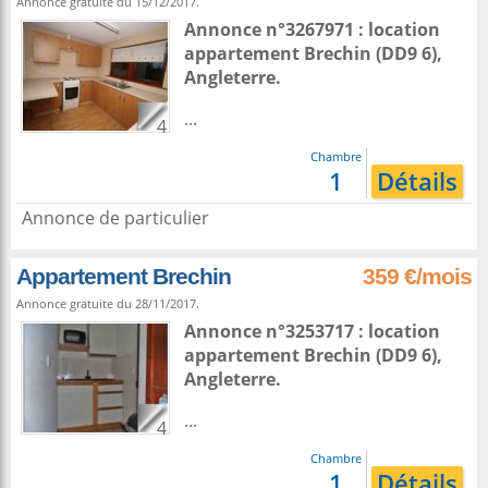
Annonce gratuite du 15/12/2017.
Annonce n°3267971 : location
appartement
Brechin
(DD9 6),
Angleterre
.
...
4
Chambre
1
Détails
Annonce de particulier
Appartement Brechin
359 €/mois
Annonce gratuite du 28/11/2017.
Annonce n°3253717 : location
appartement
Brechin
(DD9 6),
Angleterre
.
...
4
Chambre
1
Détails