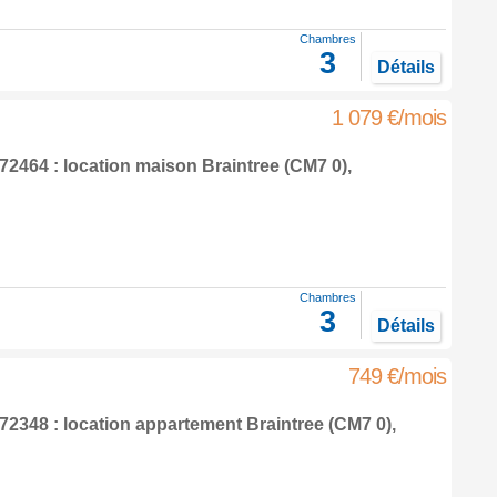
Chambres
3
Détails
1 079 €/mois
2464 : location maison
Braintree
(CM7 0),
Chambres
3
Détails
749 €/mois
2348 : location appartement
Braintree
(CM7 0),