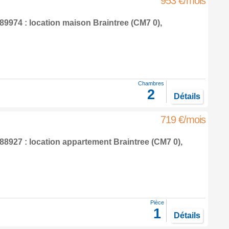
953 €/mois
9974 : location maison
Braintree
(CM7 0),
Chambres
2
Détails
719 €/mois
8927 : location appartement
Braintree
(CM7 0),
Pièce
1
Détails