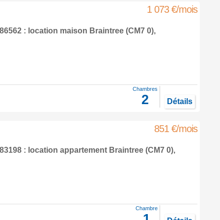
1 073 €/mois
6562 : location maison
Braintree
(CM7 0),
Chambres
2
Détails
851 €/mois
3198 : location appartement
Braintree
(CM7 0),
Chambre
1