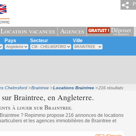
P
Déposer
Location vacances
Agences
vos annonces
Pays
Secteur
Ville
ns Chelmsford
Braintree
Locations Braintree
216 résultats
 sur
Braintree
, en Angleterre.
nts à louer sur Braintree.
 Braintree ? Repimmo propose 216 annonces de locations
articuliers et les agences immobilières de Braintree et