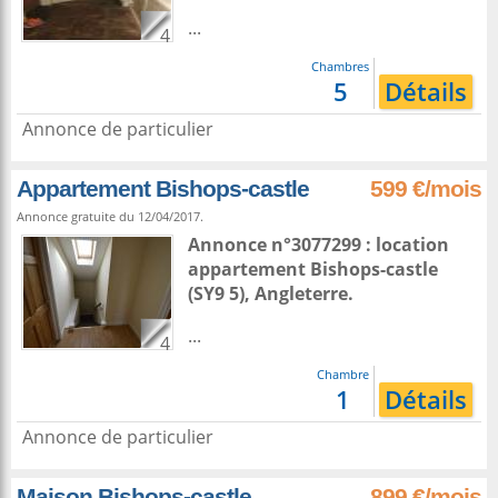
...
4
Chambres
5
Détails
Annonce de particulier
Appartement Bishops-castle
599 €/mois
Annonce gratuite du 12/04/2017.
Annonce n°3077299 : location
appartement
Bishops-castle
(SY9 5),
Angleterre
.
...
4
Chambre
1
Détails
Annonce de particulier
Maison Bishops-castle
899 €/mois