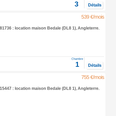
3
Détails
539 €/mois
1736 : location maison
Bedale
(DL8 1),
Angleterre
.
Chambre
1
Détails
755 €/mois
5447 : location maison
Bedale
(DL8 1),
Angleterre
.