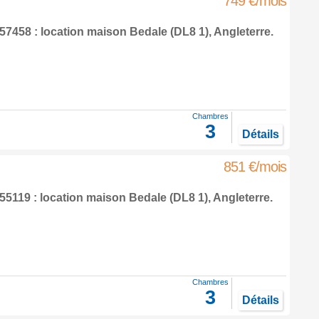
749 €/mois
7458 : location maison
Bedale
(DL8 1),
Angleterre
.
Chambres
3
Détails
851 €/mois
5119 : location maison
Bedale
(DL8 1),
Angleterre
.
Chambres
3
Détails