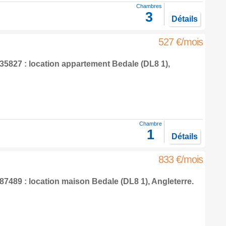
Chambres
3
Détails
527 €/mois
5827 : location appartement
Bedale
(DL8 1),
Chambre
1
Détails
833 €/mois
7489 : location maison
Bedale
(DL8 1),
Angleterre
.