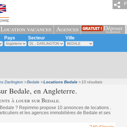
P
Déposer
Location vacances
Agences
vos annonces
Pays
Secteur
Ville
ns Darlington
Bedale
Locations Bedale
10 résultats
sur
Bedale
, en Angleterre.
nts à louer sur Bedale.
 Bedale ? Repimmo propose 10 annonces de locations .
rticuliers et les agences immobilières de Bedale et ses