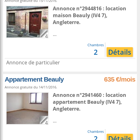
Annonce gratuite du 15/11/2016.
Annonce n°2944816 : location
maison
Beauly
(IV4 7),
Angleterre
.
...
4
Chambres
2
Détails
Annonce de particulier
Appartement Beauly
635 €/mois
Annonce gratuite du 14/11/2016.
Annonce n°2941460 : location
appartement
Beauly
(IV4 7),
Angleterre
.
...
4
Chambres
2
Détails