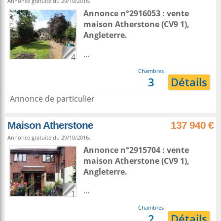
Annonce gratuite du 29/10/2016.
Annonce n°2916053 : vente
maison
Atherstone
(CV9 1),
Angleterre
.
...
4
Chambres
3
Détails
Annonce de particulier
Maison Atherstone
137 940 €
Annonce gratuite du 29/10/2016.
Annonce n°2915704 : vente
maison
Atherstone
(CV9 1),
Angleterre
.
...
1
Chambres
2
Détails