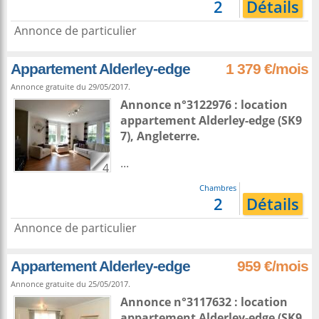
2
Détails
Annonce de particulier
Appartement Alderley-edge
1 379 €/mois
Annonce gratuite du 29/05/2017.
Annonce n°3122976 : location
appartement
Alderley-edge
(SK9
7),
Angleterre
.
...
4
Chambres
2
Détails
Annonce de particulier
Appartement Alderley-edge
959 €/mois
Annonce gratuite du 25/05/2017.
Annonce n°3117632 : location
appartement
Alderley-edge
(SK9