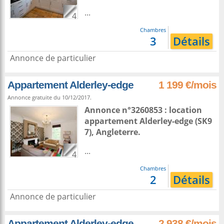
...
4
Chambres
3
Détails
Annonce de particulier
Appartement Alderley-edge
1 199 €/mois
Annonce gratuite du 10/12/2017.
Annonce n°3260853 : location
appartement
Alderley-edge
(SK9
7),
Angleterre
.
...
4
Chambres
2
Détails
Annonce de particulier
Appartement Alderley-edge
2 938 €/mois