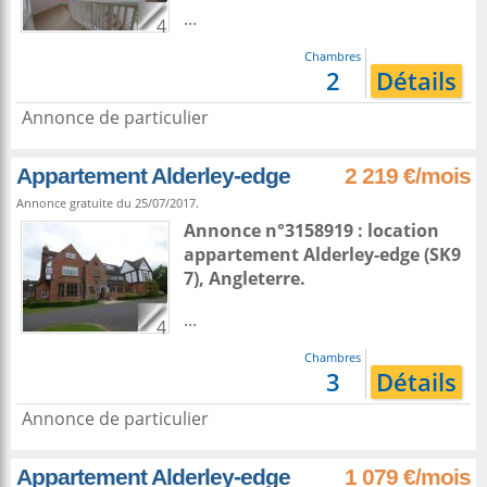
...
4
Chambres
2
Détails
Annonce de particulier
Appartement Alderley-edge
2 219 €/mois
Annonce gratuite du 25/07/2017.
Annonce n°3158919 : location
appartement
Alderley-edge
(SK9
7),
Angleterre
.
...
4
Chambres
3
Détails
Annonce de particulier
Appartement Alderley-edge
1 079 €/mois