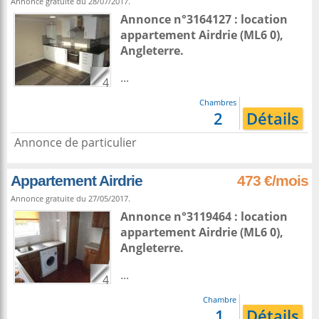
Annonce gratuite du 28/07/2017.
Annonce n°3164127 : location
appartement
Airdrie
(ML6 0),
Angleterre
.
...
4
Chambres
2
Détails
Annonce de particulier
Appartement Airdrie
473 €/mois
Annonce gratuite du 27/05/2017.
Annonce n°3119464 : location
appartement
Airdrie
(ML6 0),
Angleterre
.
...
4
Chambre
1
Détails