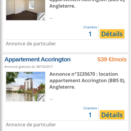
Angleterre
.
...
4
Chambre
1
Détails
Annonce de particulier
Appartement Accrington
539 €/mois
Annonce gratuite du 30/10/2017.
Annonce n°3235670 : location
appartement
Accrington
(BB5 0),
Angleterre
.
...
4
Chambre
1
Détails
Annonce de particulier