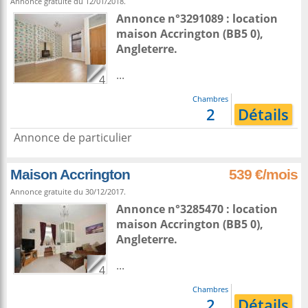
Annonce gratuite du 12/01/2018.
Annonce n°3291089 : location
maison
Accrington
(BB5 0),
Angleterre
.
...
4
Chambres
2
Détails
Annonce de particulier
Maison Accrington
539 €/mois
Annonce gratuite du 30/12/2017.
Annonce n°3285470 : location
maison
Accrington
(BB5 0),
Angleterre
.
...
4
Chambres
2
Détails