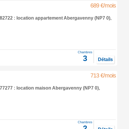
689 €/mois
2722 : location appartement
Abergavenny
(NP7 0),
Chambres
3
Détails
713 €/mois
7277 : location maison
Abergavenny
(NP7 0),
Chambres
2