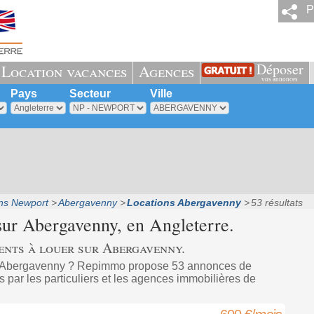
P
Déposer
Location vacances
Agences
vos annonces
Pays
Secteur
Ville
ns Newport
Abergavenny
Locations Abergavenny
53 résultats
sur
Abergavenny
, en Angleterre.
ents à louer sur Abergavenny.
à Abergavenny ? Repimmo propose 53 annonces de
 par les particuliers et les agences immobilières de