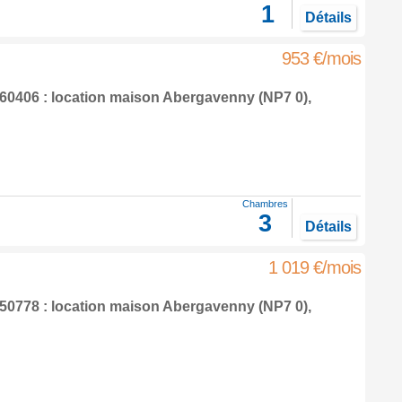
1
Détails
953 €/mois
0406 : location maison
Abergavenny
(NP7 0),
Chambres
3
Détails
1 019 €/mois
0778 : location maison
Abergavenny
(NP7 0),