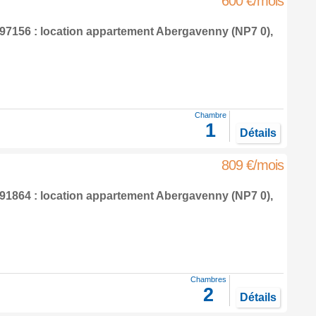
600 €/mois
7156 : location appartement
Abergavenny
(NP7 0),
Chambre
1
Détails
809 €/mois
1864 : location appartement
Abergavenny
(NP7 0),
Chambres
2
Détails