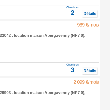
Chambres
2
Détails
989 €/mois
3042 : location maison
Abergavenny
(NP7 0),
Chambres
3
Détails
2 099 €/mois
9903 : location maison
Abergavenny
(NP7 0),