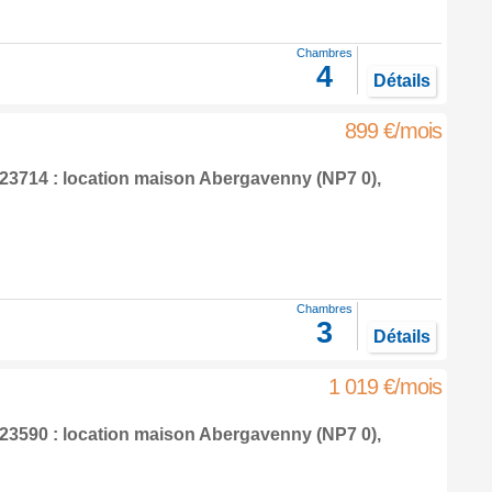
Chambres
4
Détails
899 €/mois
3714 : location maison
Abergavenny
(NP7 0),
Chambres
3
Détails
1 019 €/mois
3590 : location maison
Abergavenny
(NP7 0),