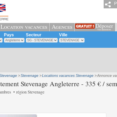
P
Déposer
Location vacances
Agences
vos annonces
Pays
Secteur
Ville
 Stevenage
Stevenage
Locations vacances Stevenage
Annonce va
tement Stevenage Angleterre - 335 € / se
ambres
région Stevenage