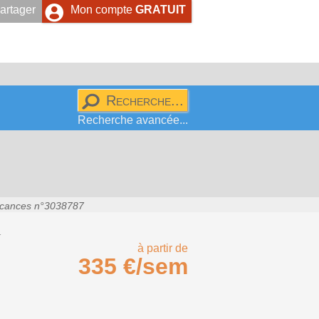
artager
Mon compte
GRATUIT
Recherche avancée...
cances n°3038787
m
à partir de
335 €/sem