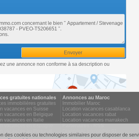
uez une annonce non conforme à sa description ou
es gratuites nationales
Annonces au Maroc
s immobilières gratuites
Immobilier Maroc
on vacances en Suisse
Location vacances casablanca
on vacances en Belgique
Location vacances rabat
n vacances en Italie
Location vacances marrakech
on vacances en Espagne
Partenaires - RSS
on vacances au Portugal
Diagnostic immobilier 91
on des cookies ou technologies similaires pour disposer de servi