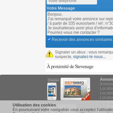
Votre Message
Recevoir des annonces similaires
Signaler un abus : vous remarq
suspecte,
signalez-le nous...
À proximité de Stevenage
Annonc
Annonce
Locati
Locati
Locatio
Locati
Utilisation des cookies
Facebook
Google+
Twitter
Locati
En poursuivant votre navigation vous acceptez l'utilisati