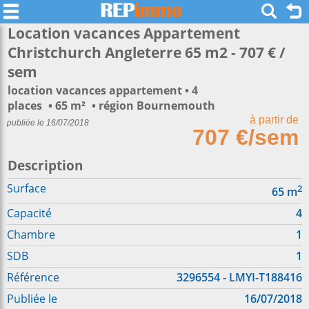
Location vacances Appartement
Christchurch Angleterre 65 m2 - 707 € /
sem
location vacances appartement
4
places
65 m²
région Bournemouth
à partir de
publiée le 16/07/2018
707 €/sem
Description
Surface
2
65
m
Capacité
4
Chambre
1
SDB
1
Référence
3296554 - LMYI-T188416
Publiée le
16/07/2018