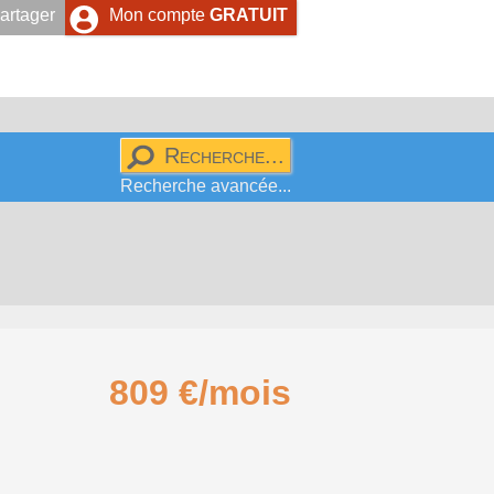
artager
Mon compte
GRATUIT
Recherche avancée...
809 €/mois