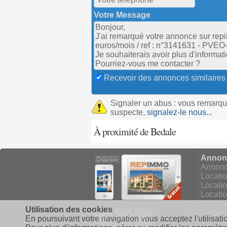
Votre Message
Recevoir des annonces similaires
Signaler un abus : vous remarq
suspecte,
signalez-le nous...
À proximité de Bedale
Annonc
Annonce
Locati
Locati
Locatio
Locati
Utilisation des cookies
Facebook
Google+
Twitter
Locatio
En poursuivant votre navigation vous acceptez l'utilisati