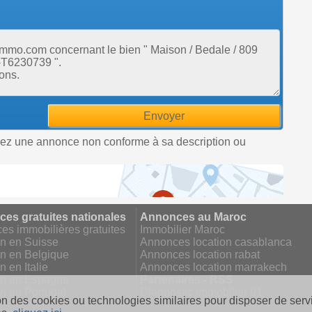
uez une annonce non conforme à sa description ou
es gratuites nationales
Annonces au Maroc
s immobilières gratuites
Immobilier Maroc
on en Suisse
Annonces location casablanca
on en Belgique
Annonces location rabat
n en Italie
Annonces location marrakech
on en Espagne
Partenaires - RSS
n au Portugal
Diagnostic immobilier 91
on des cookies ou technologies similaires pour disposer de servi