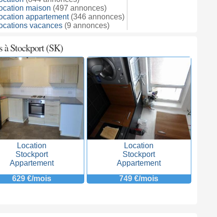
ocation maison
(497 annonces)
ocation appartement
(346 annonces)
ocations vacances
(9 annonces)
s à Stockport (SK)
Location
Location
Stockport
Stockport
Appartement
Appartement
629 €/mois
749 €/mois