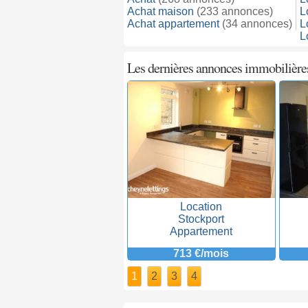
Achat maison
(233 annonces)
L
Achat appartement
(34 annonces)
L
L
Les dernières annonces immobilière
Location
Stockport
Appartement
713 €/mois
1
2
3
4