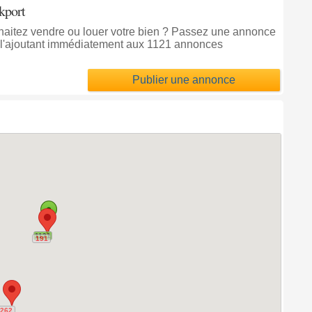
kport
uhaitez vendre ou louer votre bien ? Passez une annonce
l'ajoutant immédiatement aux 1121 annonces
Publier une annonce
1121
1121
191
191
262
262