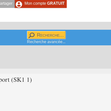
artager
Mon compte
GRATUIT
Recherche avancée...
port (SK1 1)