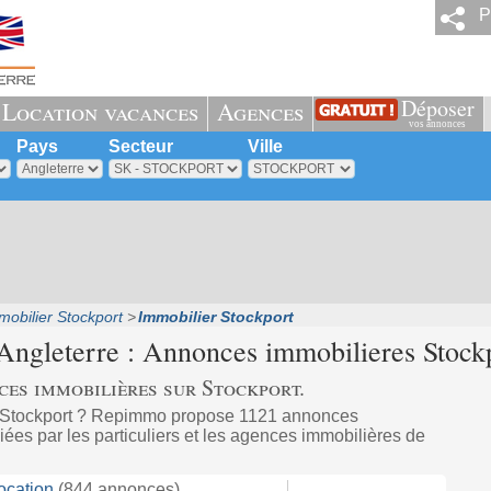
P
Déposer
Location vacances
Agences
vos annonces
Pays
Secteur
Ville
mobilier Stockport
Immobilier Stockport
Angleterre : Annonces immobilieres Stock
es immobilières sur Stockport.
à Stockport ? Repimmo propose 1121 annonces
ées par les particuliers et les agences immobilières de
ocation
(844 annonces)