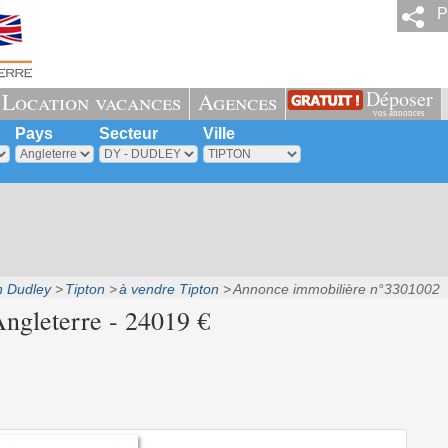
P
Déposer
Location vacances
Agences
vos annonces
Pays
Secteur
Ville
n Dudley
Tipton
à vendre Tipton
Annonce immobilière n°3301002
Angleterre - 24019 €