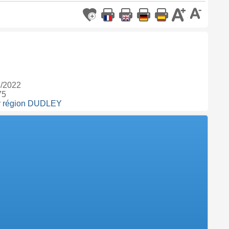
3/2022
75
sur région DUDLEY