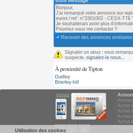
Votre Message
Recevoir des annonces similaires
Signaler un abus : vous remarq
suspecte,
signalez-le nous...
À proximité de Tipton
Dudley
Brierley-hill
Annonc
Annonce
Achat i
Achat i
Achat i
Achat 
Facebook
Google+
Twitter
Achat i
Utilisation des cookies