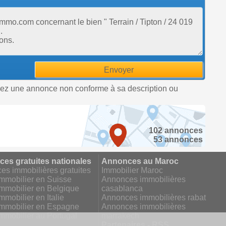
uez une annonce non conforme à sa description ou
102 annonces
53 annonces
es gratuites nationales
Annonces au Maroc
s immobilières gratuites
Immobilier Maroc
mmobilier en Suisse
Annonces immobilières
mmobilier en Belgique
casablanca
mmobilier en Italie
Annonces immobilières rabat
immobilier en Espagne
Annonces immobilières
mmobilier au Portugal
marrakech
Partenaires - RSS