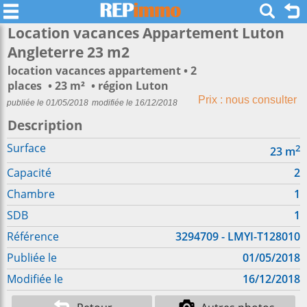
Location vacances Appartement Luton
Angleterre 23 m2
location vacances appartement
2
places
23 m²
région Luton
Prix : nous consulter
publiée le 01/05/2018
modifiée le 16/12/2018
Description
Surface
2
23
m
Capacité
2
Chambre
1
SDB
1
Référence
3294709 - LMYI-T128010
Publiée le
01/05/2018
Modifiée le
16/12/2018