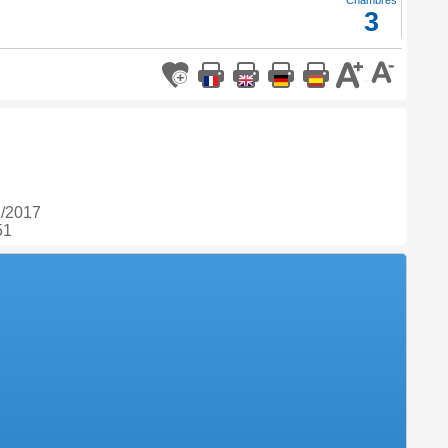
Chambres
3
2/2017
51