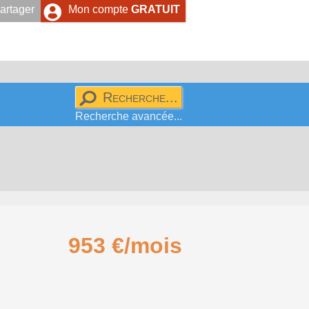
artager
Mon compte
GRATUIT
Recherche avancée...
953 €/mois