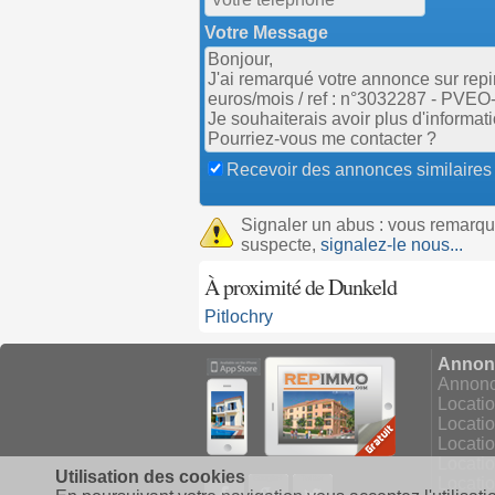
Votre Message
Recevoir des annonces similaires
Signaler un abus : vous remarq
suspecte,
signalez-le nous...
À proximité de Dunkeld
Pitlochry
Annonc
Annonce
Locati
Locati
Locatio
Locati
Utilisation des cookies
Facebook
Google+
Twitter
Locatio