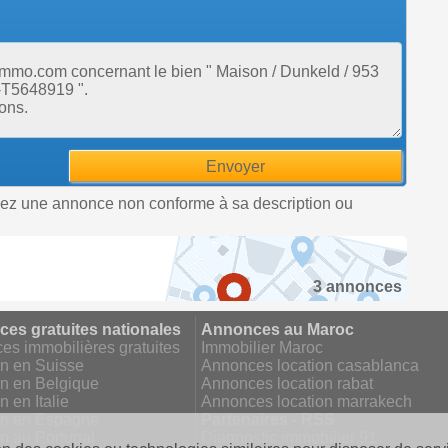
uez une annonce non conforme à sa description ou
3 annonces
es gratuites nationales
Annonces au Maroc
s immobilières gratuites
Immobilier Maroc
on en Suisse
Annonces location casablanca
on en Belgique
Annonces location rabat
n en Italie
Annonces location marrakech
on en Espagne
Partenaires - RSS
n au Portugal
Diagnostic immobilier 91